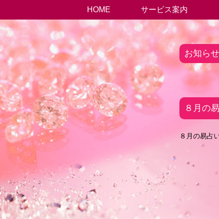
HOME
サービス案内
お知ら
８月の
８月の易占